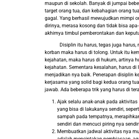
maupun di sekolah. Banyak di jumpai beber
target orang tua, dan kebahagian orang tu
gagal. Yang berhasil mewujudkan mimpi or
dirinya, merasa kosong dan tidak bisa apa
akhirnya timbul pemberontakan dan keput
Disiplin itu harus, tegas juga harus, m
korban maka harus di tolong. Untuk itu ke
kejahatan, maka harus di hukum, artinya
kejahatan. Sementara kesalahan, harus di 
menjadikan nya baik. Penerapan disiplin 
kerjasama yang solid bagi kedua orang tu
jawab. Ada beberapa trik yang harus di ter
Ajak selalu anak-anak pada aktivitas
yang bisa di lakukanya sendiri, sep
sampah pada tempatnya, merapihka
sendiri dan mencuci piring nya sendir
Membuatkan jadwal aktivitas nya mula
adalah menciptakan pembiasaan, aga