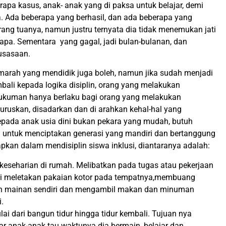
apa kasus, anak- anak yang di paksa untuk belajar, demi
a. Ada beberapa yang berhasil, dan ada beberapa yang
ang tuanya, namun justru ternyata dia tidak menemukan jati
-apa. Sementara yang gagal, jadi bulan-bulanan, dan
usasaan.
arah yang mendidik juga boleh, namun jika sudah menjadi
mbali kepada logika disiplin, orang yang melakukan
 hukuman hanya berlaku bagi orang yang melakukan
luruskan, disadarkan dan di arahkan kehal-hal yang
kepada anak usia dini bukan pekara yang mudah, butuh
a untuk menciptakan generasi yang mandiri dan bertanggung
apkan dalam mendisiplin siswa inklusi, diantaranya adalah:
 keseharian di rumah. Melibatkan pada tugas atau pekerjaan
erti meletakan pakaian kotor pada tempatnya,membuang
n mainan sendiri dan mengambil makan dan minuman
i.
i dari bangun tidur hingga tidur kembali. Tujuan nya
r anak-anak tau waktunya dia bermain, belajar dan