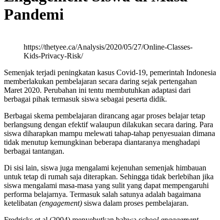
Pandemi
https://thetyee.ca/Analysis/2020/05/27/Online-Classes-
Kids-Privacy-Risk/
Semenjak terjadi peningkatan kasus Covid-19, pemerintah Indonesia
memberlakukan pembelajaran secara daring sejak pertengahan
Maret 2020. Perubahan ini tentu membutuhkan adaptasi dari
berbagai pihak termasuk siswa sebagai peserta didik.
Berbagai skema pembelajaran dirancang agar proses belajar tetap
berlangsung dengan efektif walaupun dilakukan secara daring. Para
siswa diharapkan mampu melewati tahap-tahap penyesuaian dimana
tidak menutup kemungkinan beberapa diantaranya menghadapi
berbagai tantangan.
Di sisi lain, siswa juga mengalami kejenuhan semenjak himbauan
untuk tetap di rumah saja diterapkan. Sehingga tidak berlebihan jika
siswa mengalami masa-masa yang sulit yang dapat mempengaruhi
performa belajarnya. Termasuk salah satunya adalah bagaimana
ketelibatan
(engagement)
siswa dalam proses pembelajaran.
Fredricks et.al (2004) menyebutkan bahwa
school engagement