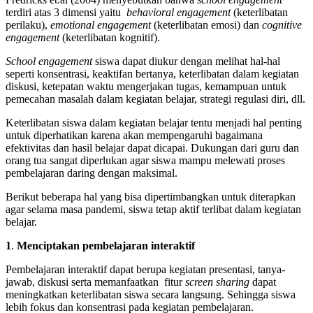
terdiri atas 3 dimensi yaitu
behavioral engagement
(keterlibatan
perilaku),
emotional engagement
(keterlibatan emosi) dan
cognitive
engagement
(keterlibatan kognitif).
School engagement
siswa dapat diukur dengan melihat hal-hal
seperti konsentrasi, keaktifan bertanya, keterlibatan dalam kegiatan
diskusi, ketepatan waktu mengerjakan tugas, kemampuan untuk
pemecahan masalah dalam kegiatan belajar, strategi regulasi diri, dll.
Keterlibatan siswa dalam kegiatan belajar tentu menjadi hal penting
untuk diperhatikan karena akan mempengaruhi bagaimana
efektivitas dan hasil belajar dapat dicapai. Dukungan dari guru dan
orang tua sangat diperlukan agar siswa mampu melewati proses
pembelajaran daring dengan maksimal.
Berikut beberapa hal yang bisa dipertimbangkan untuk diterapkan
agar selama masa pandemi, siswa tetap aktif terlibat dalam kegiatan
belajar.
1
.
Menciptakan pembelajaran interaktif
Pembelajaran interaktif dapat berupa kegiatan presentasi, tanya-
jawab, diskusi serta memanfaatkan fitur
screen sharing
dapat
meningkatkan keterlibatan siswa secara langsung. Sehingga siswa
lebih fokus dan konsentrasi pada kegiatan pembelajaran.