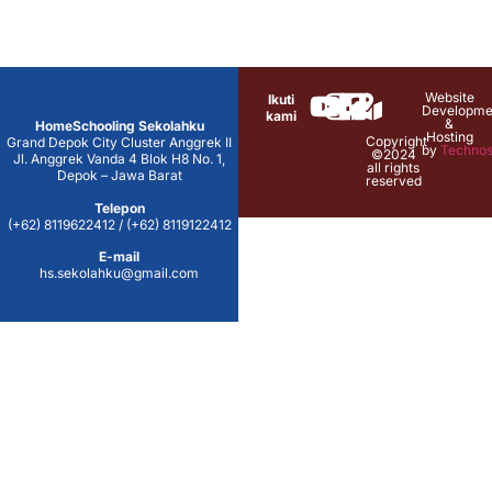
Website
Ikuti
Developme
kami
&
HomeSchooling Sekolahku
Hosting
Copyright
Grand Depok City Cluster Anggrek II
by
Technos
©2024
Jl. Anggrek Vanda 4 Blok H8 No. 1,
all rights
Depok – Jawa Barat
reserved
Telepon
(+62) 8119622412 / (+62) 8119122412
E-mail
hs.sekolahku@gmail.com