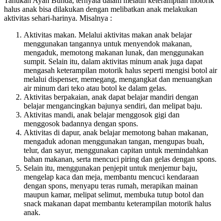
Tahukah Ayah Bunda, ternyata dalam melatih keterampilan motorik
halus anak bisa dilakukan dengan melibatkan anak melakukan
aktivitas sehari-harinya. Misalnya :
Aktivitas makan. Melalui aktivitas makan anak belajar
menggunakan tangannya untuk menyendok makanan,
mengaduk, memotong makanan lunak, dan menggunakan
sumpit. Selain itu, dalam aktivitas minum anak juga dapat
mengasah keterampilan motorik halus seperti mengisi botol air
melalui dispenser, memegang, mengangkat dan menuangkan
air minum dari teko atau botol ke dalam gelas.
Aktivitas berpakaian, anak dapat belajar mandiri dengan
belajar mengancingkan bajunya sendiri, dan melipat baju.
Aktivitas mandi, anak belajar menggosok gigi dan
menggosok badannya dengan spons.
Aktivitas di dapur, anak belajar memotong bahan makanan,
mengaduk adonan menggunakan tangan, mengupas buah,
telur, dan sayur, menggunakan capitan untuk memindahkan
bahan makanan, serta mencuci piring dan gelas dengan spons.
Selain itu, menggunakan penjepit untuk menjemur baju,
mengelap kaca dan meja, membantu mencuci kendaraan
dengan spons, menyapu teras rumah, merapikan mainan
maupun kamar, melipat selimut, membuka tutup botol dan
snack makanan dapat membantu keterampilan motorik halus
anak.