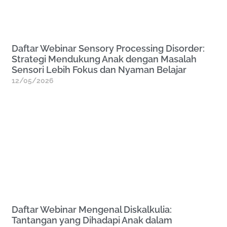
Daftar Webinar Sensory Processing Disorder:
Strategi Mendukung Anak dengan Masalah
Sensori Lebih Fokus dan Nyaman Belajar
12/05/2026
Daftar Webinar Mengenal Diskalkulia:
Tantangan yang Dihadapi Anak dalam