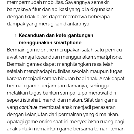
mempermudah mobilitas. Sayangnya semakin
banyaknya fitur dan aplikasi yang bila digunakan
dengan tidak bijak, dapat membawa beberapa
dampak yang merugikan diantaranya:
Kecanduan dan ketergantungan
menggunakan smartphone
Bermain game online merupakan salah satu pemicu
awal remaja kecanduan menggunakan smartphone.
Bermain games dapat menghilangkan rasa lelah
setelah menghadapi rutinitas sekolah maupun tugas
karena menjadi sarana hiburan bagi anak. Anak dapat
bermain game berjam-jam lamanya, sehingga
melalikan tugas bahkan sampai lupa merawat diri
seperti istirahat, mandi dan makan. Sifat dari game
yang
continue
membuat anak menjadi penasaran
dengan kelanjutan dari permainan yang dimainkan.
Apalagi game online saat ini menyediakan ruang bagi
anak untuk memainkan game bersama teman-teman