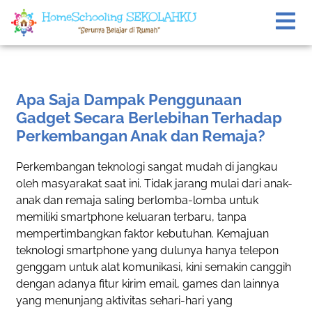
Apa Saja Dampak Penggunaan
Gadget Secara Berlebihan Terhadap
Perkembangan Anak dan Remaja?
Perkembangan teknologi sangat mudah di jangkau
oleh masyarakat saat ini. Tidak jarang mulai dari anak-
anak dan remaja saling berlomba-lomba untuk
memiliki smartphone keluaran terbaru, tanpa
mempertimbangkan faktor kebutuhan. Kemajuan
teknologi smartphone yang dulunya hanya telepon
genggam untuk alat komunikasi, kini semakin canggih
dengan adanya fitur kirim email, games dan lainnya
yang menunjang aktivitas sehari-hari yang