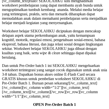
[vc_column_text]Halo! SEKOLAHKU kini menghadirkan
worksheet pembelajaran yang dapat membantu ayah bunda untuk
mengoptimalkan tumbuh kembang ananda. Melalui media belajar
yang terintegrasi, praktis, seru dan menarik diharapkan dapat
memudahkan anak dalam memahami pembelajaran serta menjadikan
belajar menjadi kegiatan yang menyenangkan.
Worksheet belajar SEKOLAHKU diciptakan dengan mencakup
delapan aspek utama perkembangan anak, yaitu kemampuan
kognitif, motorik, regulasi emosi, pengetahuan sosial-emosi, bahasa
ekspresif, bahasa literasi, dan juga relasi sosial dengan lingkungan
sekitar. Worksheet belajar SEKOLAHKU juga dibuat dengan
kualitas yang baik, serta
wipe & clean
sehingga dapat dipakai
berulang.
Dan untuk Pre-Order batch 1 ini SEKOLAHKU mengeluarkan
worksheet terintegrasi yang sangat cocok digunakan untuk anak usia
3-8 tahun. Dapatkan bonus akses online E-Flash Card secara
GRATIS khusus untuk pembelian worksheet SEKOLAHKU di
Pre-Order Batch 1. Buruan pesan sekarang![/vc_column_text]
[/vc_column][vc_column width=”1/2″][vc_column_text]
[/vc_column_text][/vc_column][/vc_row][vc_row][vc_column
width=”1/1″][vc_column_text]
OPEN Pre-Order Batch 1