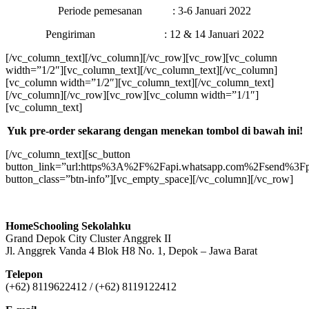
Periode pemesanan : 3-6 Januari 2022
Pengiriman : 12 & 14 Januari 2022
[/vc_column_text][/vc_column][/vc_row][vc_row][vc_column
width=”1/2″][vc_column_text]
[/vc_column_text][/vc_column]
[vc_column width=”1/2″][vc_column_text]
[/vc_column_text]
[/vc_column][/vc_row][vc_row][vc_column width=”1/1″]
[vc_column_text]
Yuk pre-order sekarang dengan menekan tombol di bawah ini!
[/vc_column_text][sc_button
button_link=”url:https%3A%2F%2Fapi.whatsapp.com%2Fsend%3Fph
button_class=”btn-info”][vc_empty_space][/vc_column][/vc_row]
HomeSchooling Sekolahku
Grand Depok City Cluster Anggrek II
Jl. Anggrek Vanda 4 Blok H8 No. 1, Depok – Jawa Barat
Telepon
(+62) 8119622412 / (+62) 8119122412