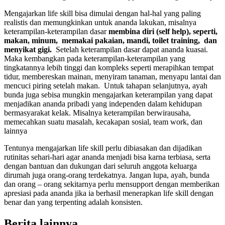
Mengajarkan life skill bisa dimulai dengan hal-hal yang paling
realistis dan memungkinkan untuk ananda lakukan, misalnya
keterampilan-keterampilan dasar
membina diri (self help), seperti,
makan, minum, memakai pakaian, mandi, toilet training, dan
menyikat gigi.
Setelah keterampilan dasar dapat ananda kuasai.
Maka kembangkan pada keterampilan-keterampilan yang
tingkatannya lebih tinggi dan kompleks seperti merapihkan tempat
tidur, membereskan mainan, menyiram tanaman, menyapu lantai dan
mencuci piring setelah makan. Untuk tahapan selanjutnya, ayah
bunda juga sebisa mungkin mengajarkan keterampilan yang dapat
menjadikan ananda pribadi yang independen dalam kehidupan
bermasyarakat kelak. Misalnya keterampilan berwirausaha,
memecahkan suatu masalah, kecakapan sosial, team work, dan
lainnya
Tentunya mengajarkan life skill perlu dibiasakan dan dijadikan
rutinitas sehari-hari agar ananda menjadi bisa karna terbiasa, serta
dengan bantuan dan dukungan dari seluruh anggota keluarga
dirumah juga orang-orang terdekatnya. Jangan lupa, ayah, bunda
dan orang – orang sekitarnya perlu mensupport dengan memberikan
apresiasi pada ananda jika ia berhasil menerapkan life skill dengan
benar dan yang terpenting adalah konsisten.
Berita lainnya