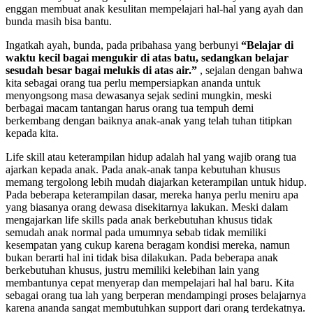
enggan membuat anak kesulitan mempelajari hal-hal yang ayah dan
bunda masih bisa bantu.
Ingatkah ayah, bunda, pada pribahasa yang berbunyi
“Belajar di
waktu kecil bagai mengukir di atas batu, sedangkan belajar
sesudah besar bagai melukis di atas air.”
, sejalan dengan bahwa
kita sebagai orang tua perlu mempersiapkan ananda untuk
menyongsong masa dewasanya sejak sedini mungkin, meski
berbagai macam tantangan harus orang tua tempuh demi
berkembang dengan baiknya anak-anak yang telah tuhan titipkan
kepada kita.
Life skill atau keterampilan hidup adalah hal yang wajib orang tua
ajarkan kepada anak. Pada anak-anak tanpa kebutuhan khusus
memang tergolong lebih mudah diajarkan keterampilan untuk hidup.
Pada beberapa keterampilan dasar, mereka hanya perlu meniru apa
yang biasanya orang dewasa disekitarnya lakukan. Meski dalam
mengajarkan life skills pada anak berkebutuhan khusus tidak
semudah anak normal pada umumnya sebab tidak memiliki
kesempatan yang cukup karena beragam kondisi mereka, namun
bukan berarti hal ini tidak bisa dilakukan. Pada beberapa anak
berkebutuhan khusus, justru memiliki kelebihan lain yang
membantunya cepat menyerap dan mempelajari hal hal baru. Kita
sebagai orang tua lah yang berperan mendampingi proses belajarnya
karena ananda sangat membutuhkan support dari orang terdekatnya.