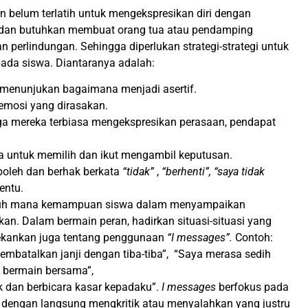
dan belum terlatih untuk mengekspresikan diri dengan
dan butuhkan membuat orang tua atau pendamping
perlindungan. Sehingga diperlukan strategi-strategi untuk
ada siswa. Diantaranya adalah:
 menunjukan bagaimana menjadi asertif.
 emosi yang dirasakan.
gga mereka terbiasa mengekspresikan perasaan, pendapat
 untuk memilih dan ikut mengambil keputusan.
leh dan berhak berkata
“tidak”
,
“berhenti”, “saya tidak
tentu.
jauh mana kemampuan siswa dalam menyampaikan
an. Dalam bermain peran, hadirkan situasi-situasi yang
 Tekankan juga tentang penggunaan
“I messages”.
Contoh:
mbatalkan janji dengan tiba-tiba”, “Saya merasa sedih
 bermain bersama”,
k dan berbicara kasar kepadaku”.
I messages
berfokus pada
dengan langsung mengkritik atau menyalahkan yang justru