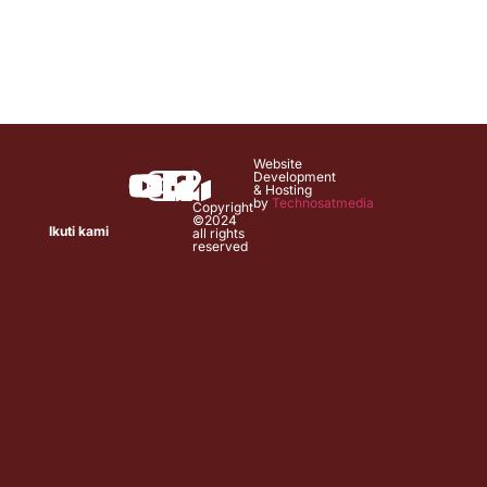
Website
Development
& Hosting
by
Technosatmedia
Copyright
©2024
Ikuti kami
all rights
reserved