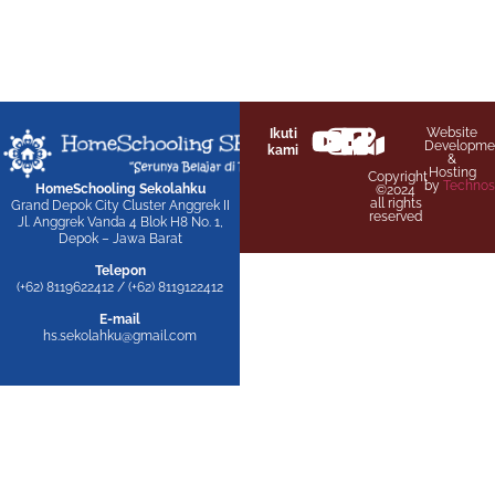
Website
Ikuti
Developme
kami
&
Hosting
Copyright
by
Technos
HomeSchooling Sekolahku
©2024
all rights
Grand Depok City Cluster Anggrek II
reserved
Jl. Anggrek Vanda 4 Blok H8 No. 1,
Depok – Jawa Barat
Telepon
(+62) 8119622412 / (+62) 8119122412
E-mail
hs.sekolahku@gmail.com