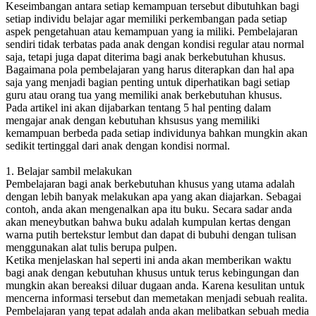
Keseimbangan antara setiap kemampuan tersebut dibutuhkan bagi
setiap individu belajar agar memiliki perkembangan pada setiap
aspek pengetahuan atau kemampuan yang ia miliki. Pembelajaran
sendiri tidak terbatas pada anak dengan kondisi regular atau normal
saja, tetapi juga dapat diterima bagi anak berkebutuhan khusus.
Bagaimana pola pembelajaran yang harus diterapkan dan hal apa
saja yang menjadi bagian penting untuk diperhatikan bagi setiap
guru atau orang tua yang memiliki anak berkebutuhan khusus.
Pada artikel ini akan dijabarkan tentang 5 hal penting dalam
mengajar anak dengan kebutuhan khsusus yang memiliki
kemampuan berbeda pada setiap individunya bahkan mungkin akan
sedikit tertinggal dari anak dengan kondisi normal.
1. Belajar sambil melakukan
Pembelajaran bagi anak berkebutuhan khusus yang utama adalah
dengan lebih banyak melakukan apa yang akan diajarkan. Sebagai
contoh, anda akan mengenalkan apa itu buku. Secara sadar anda
akan meneybutkan bahwa buku adalah kumpulan kertas dengan
warna putih bertekstur lembut dan dapat di bubuhi dengan tulisan
menggunakan alat tulis berupa pulpen.
Ketika menjelaskan hal seperti ini anda akan memberikan waktu
bagi anak dengan kebutuhan khusus untuk terus kebingungan dan
mungkin akan bereaksi diluar dugaan anda. Karena kesulitan untuk
mencerna informasi tersebut dan memetakan menjadi sebuah realita.
Pembelajaran yang tepat adalah anda akan melibatkan sebuah media