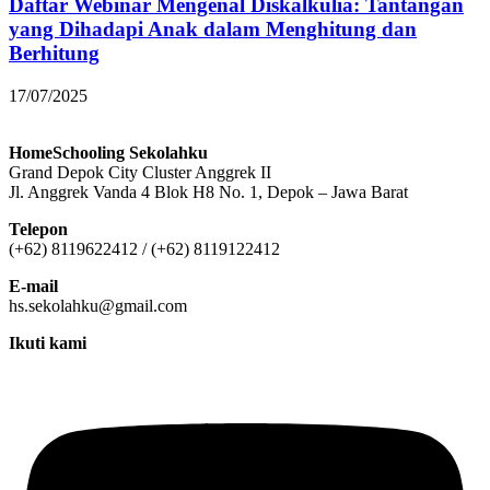
Daftar Webinar Mengenal Diskalkulia: Tantangan
yang Dihadapi Anak dalam Menghitung dan
Berhitung
17/07/2025
HomeSchooling Sekolahku
Grand Depok City Cluster Anggrek II
Jl. Anggrek Vanda 4 Blok H8 No. 1, Depok – Jawa Barat
Telepon
(+62) 8119622412 / (+62) 8119122412
E-mail
hs.sekolahku@gmail.com
Ikuti kami