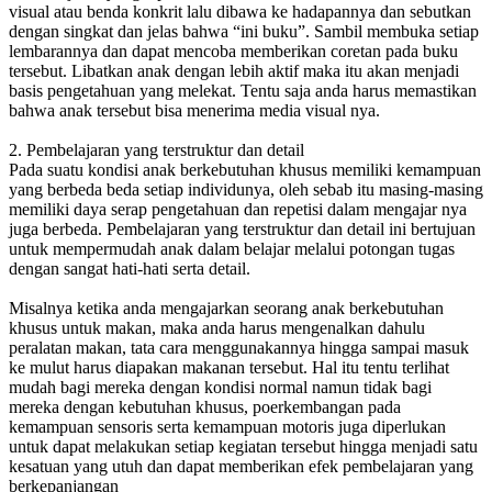
visual atau benda konkrit lalu dibawa ke hadapannya dan sebutkan
dengan singkat dan jelas bahwa “ini buku”. Sambil membuka setiap
lembarannya dan dapat mencoba memberikan coretan pada buku
tersebut. Libatkan anak dengan lebih aktif maka itu akan menjadi
basis pengetahuan yang melekat. Tentu saja anda harus memastikan
bahwa anak tersebut bisa menerima media visual nya.
2. Pembelajaran yang terstruktur dan detail
Pada suatu kondisi anak berkebutuhan khusus memiliki kemampuan
yang berbeda beda setiap individunya, oleh sebab itu masing-masing
memiliki daya serap pengetahuan dan repetisi dalam mengajar nya
juga berbeda. Pembelajaran yang terstruktur dan detail ini bertujuan
untuk mempermudah anak dalam belajar melalui potongan tugas
dengan sangat hati-hati serta detail.
Misalnya ketika anda mengajarkan seorang anak berkebutuhan
khusus untuk makan, maka anda harus mengenalkan dahulu
peralatan makan, tata cara menggunakannya hingga sampai masuk
ke mulut harus diapakan makanan tersebut. Hal itu tentu terlihat
mudah bagi mereka dengan kondisi normal namun tidak bagi
mereka dengan kebutuhan khusus, poerkembangan pada
kemampuan sensoris serta kemampuan motoris juga diperlukan
untuk dapat melakukan setiap kegiatan tersebut hingga menjadi satu
kesatuan yang utuh dan dapat memberikan efek pembelajaran yang
berkepanjangan