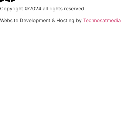
Copyright ©2024 all rights reserved
Website Development & Hosting by
Technosatmedia
PROFIL
Tentang Kami
Pengajar dan Staf
Sistem Belajar
Program Pendidikan
PENDAFTARAN
LAYANAN PENUNJANG