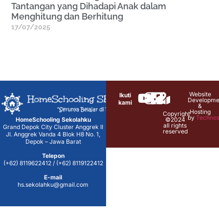
Tantangan yang Dihadapi Anak dalam
Menghitung dan Berhitung
17/07/2025
Website
Ikuti
Developme
kami
&
Hosting
Copyright
by
Technos
HomeSchooling Sekolahku
©2024
all rights
Grand Depok City Cluster Anggrek II
reserved
Jl. Anggrek Vanda 4 Blok H8 No. 1,
Depok – Jawa Barat
Telepon
(+62) 8119622412 / (+62) 8119122412
E-mail
hs.sekolahku@gmail.com