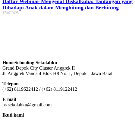
Daftar Webinar Mengenal Diskalkulia: Tantangan yang
Dihadapi Anak dalam Menghitung dan Berhitung
17/07/2025
HomeSchooling Sekolahku
Grand Depok City Cluster Anggrek II
Jl. Anggrek Vanda 4 Blok H8 No. 1, Depok – Jawa Barat
Telepon
(+62) 8119622412 / (+62) 8119122412
E-mail
hs.sekolahku@gmail.com
Ikuti kami