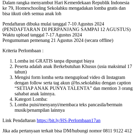
Dalam rangka menyambut Hari Kemerdekaan Republik Indonesia
ke 79, Homeschooling Sekolahku mengadakan lomba gratis dan
bisa iikuti oleh semua anak loh
Pendaftaran dibuka mulai tanggal 7-10 Agustus 2024
(PENDAFTARAN DI PERPANJANG SAMPAI 12 AGUSTUS)
Waktu upload tanggal 7-17 Agustus 2024
Pengumuman pemenang 21 Agustus 2024 (secara offline)
Kriteria Perlombaan :
Lomba ini GRATIS tanpa dipungut biaya
Peserta adalah anak Berkebutuhan Khusus (usia maksimal 17
tahun)
Mengisi form lomba serta mengupload video di Instagram
dengan follow serta tag akun @hs.sekolahku dengan caption
“SETIAP ANAK PUNYA TALENTA” dan mention 3 orang
sahabat anak lainnya.
Kategori Lomba:
Lomba puisi/menyanyi/membaca teks pancasila/bermain
musik/penampilan lainnya
Link Pendaftaran
https://bit.ly/HS-Perlombaan17an
Jika ada pertanyaan terkait bisa DM/hubungi nomor 0811 9122 412