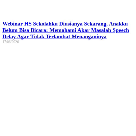
Webinar HS Sekolahku Diusianya Sekarang, Anakku
Belum Bisa Bicara: Memahami Akar Masalah Speech
Delay Agar Tidak Terlambat Menanganinya
17/06/2026