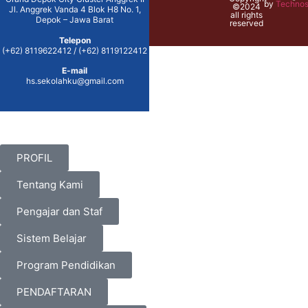
by
Technos
©2024
Jl. Anggrek Vanda 4 Blok H8 No. 1,
all rights
Depok – Jawa Barat
reserved
Telepon
(+62) 8119622412 / (+62) 8119122412
E-mail
hs.sekolahku@gmail.com
PROFIL
Tentang Kami
Pengajar dan Staf
Sistem Belajar
Program Pendidikan
PENDAFTARAN