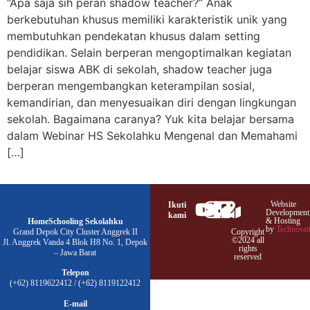
“Apa saja sih peran shadow teacher?” Anak
berkebutuhan khusus memiliki karakteristik unik yang
membutuhkan pendekatan khusus dalam setting
pendidikan. Selain berperan mengoptimalkan kegiatan
belajar siswa ABK di sekolah, shadow teacher juga
berperan mengembangkan keterampilan sosial,
kemandirian, dan menyesuaikan diri dengan lingkungan
sekolah. Bagaimana caranya? Yuk kita belajar bersama
dalam Webinar HS Sekolahku Mengenal dan Memahami
[…]
Website
Ikuti
Development
kami
& Hosting
HomeSchooling Sekolahku
by
Technosat
Grand Depok City Cluster Anggrek II
Copyright
©2024 all
Jl. Anggrek Vanda 4 Blok H8 No. 1, Depok
rights
– Jawa Barat
reserved
Telepon
(+62) 8119622412 / (+62) 8119122412
E-mail