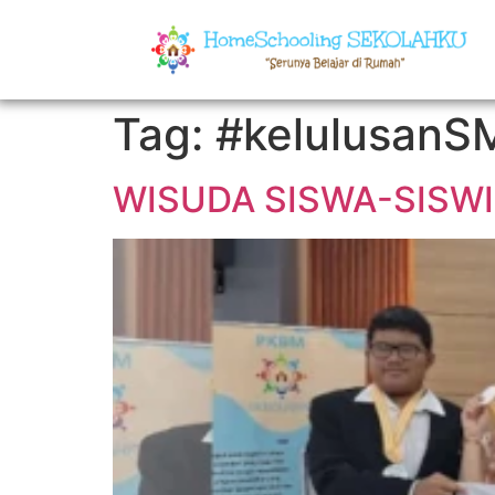
Tag:
#kelulusanS
WISUDA SISWA-SISW