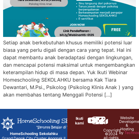
Setiap anak berkebutuhan khusus memiliki potensi luar
biasa yang perlu digali dengan cara yang tepat. Hal ini
dapat membantu anak beradaptasi dengan lingkungan,
dan mencapai potensi maksimal untuk mengembangkan
keterampilan hidup di masa depan. Yuk Ikuti Webinar
Homeschooling SEKOLAHKU bersama Kak Tiara
Dewantari, M.Psi., Psikolog (Psikolog Klinis Anak ) yang
akan membahas tentang Menggali Potensi […]
Website
Ikuti
Developme
kami
&
Hosting
Copyright
by
Technos
HomeSchooling Sekolahku
©2024
all rights
Grand Depok City Cluster Anggrek II