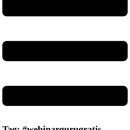
Tag:
#webinargurugratis