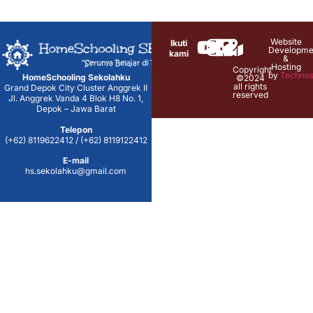
Website
Ikuti
Developme
kami
&
Hosting
Copyright
by
Technos
HomeSchooling Sekolahku
©2024
all rights
Grand Depok City Cluster Anggrek II
reserved
Jl. Anggrek Vanda 4 Blok H8 No. 1,
Depok – Jawa Barat
Telepon
(+62) 8119622412 / (+62) 8119122412
E-mail
hs.sekolahku@gmail.com