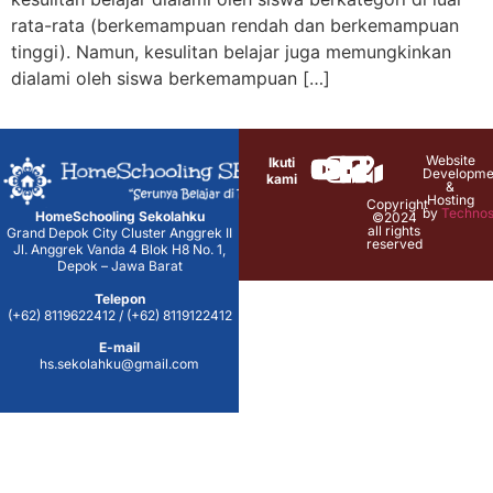
rata-rata (berkemampuan rendah dan berkemampuan
tinggi). Namun, kesulitan belajar juga memungkinkan
dialami oleh siswa berkemampuan […]
Website
Ikuti
Developme
kami
&
Hosting
Copyright
by
Technos
HomeSchooling Sekolahku
©2024
all rights
Grand Depok City Cluster Anggrek II
reserved
Jl. Anggrek Vanda 4 Blok H8 No. 1,
Depok – Jawa Barat
Telepon
(+62) 8119622412 / (+62) 8119122412
E-mail
hs.sekolahku@gmail.com