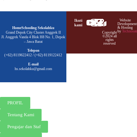
Website
Ikuti
Development
kami
& Hosting
HomeSchooling Sekolahku
by
Technosat
Grand Depok City Cluster Anggrek II
Copyright
©2024 all
Jl. Anggrek Vanda 4 Blok H8 No. 1, Depok
rights
– Jawa Barat
reserved
Telepon
(+62) 8119622412 / (+62) 8119122412
E-mail
hs.sekolahku@gmail.com
PROFIL
Tentang Kami
Pengajar dan Staf