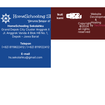
Website
Ikuti
Developme
kami
&
Hosting
Copyright
by
Technos
HomeSchooling Sekolahku
©2024
all rights
Grand Depok City Cluster Anggrek II
reserved
Jl. Anggrek Vanda 4 Blok H8 No. 1,
Depok – Jawa Barat
Telepon
(+62) 8119622412 / (+62) 8119122412
E-mail
hs.sekolahku@gmail.com