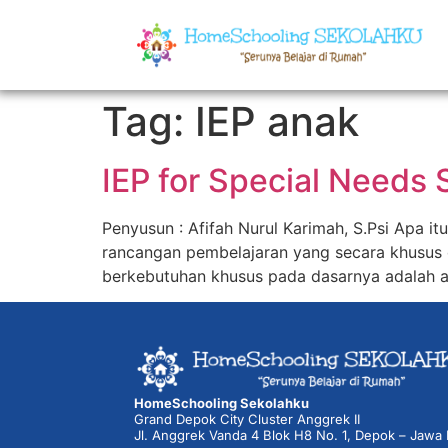
Tag:
IEP anak
IEP for Special Needs 
Penyusun : Afifah Nurul Karimah, S.Psi Apa it
rancangan pembelajaran yang secara khusus 
berkebutuhan khusus pada dasarnya adalah an
HomeSchooling Sekolahku
Grand Depok City Cluster Anggrek II
Jl. Anggrek Vanda 4 Blok H8 No. 1, Depok – Jawa 