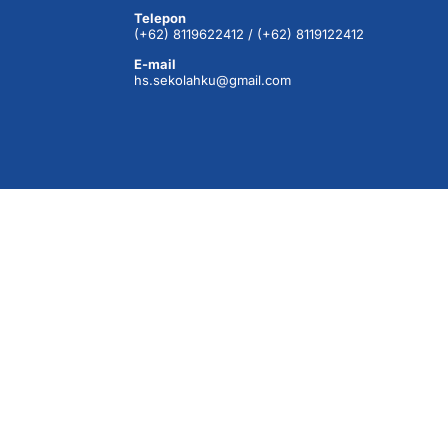
Telepon
(+62) 8119622412 / (+62) 8119122412
E-mail
hs.sekolahku@gmail.com