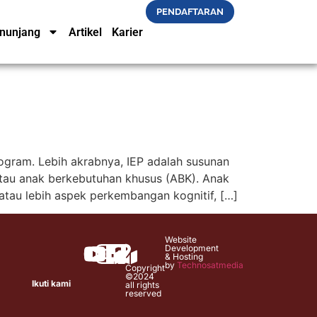
PENDAFTARAN
nunjang
Artikel
Karier
Program. Lebih akrabnya, IEP adalah susunan
tau anak berkebutuhan khusus (ABK). Anak
atau lebih aspek perkembangan kognitif, […]
Website
Development
& Hosting
by
Technosatmedia
Copyright
©2024
Ikuti kami
all rights
reserved