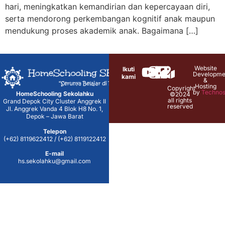
hari, meningkatkan kemandirian dan kepercayaan diri,
serta mendorong perkembangan kognitif anak maupun
mendukung proses akademik anak. Bagaimana […]
Website
Ikuti
Developme
kami
&
Hosting
Copyright
by
Technos
HomeSchooling Sekolahku
©2024
all rights
Grand Depok City Cluster Anggrek II
reserved
Jl. Anggrek Vanda 4 Blok H8 No. 1,
Depok – Jawa Barat
Telepon
(+62) 8119622412 / (+62) 8119122412
E-mail
hs.sekolahku@gmail.com