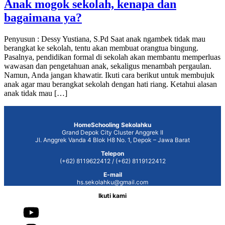
Anak mogok sekolah, kenapa dan
bagaimana ya?
Penyusun : Dessy Yustiana, S.Pd Saat anak ngambek tidak mau
berangkat ke sekolah, tentu akan membuat orangtua bingung.
Pasalnya, pendidikan formal di sekolah akan membantu memperluas
wawasan dan pengetahuan anak, sekaligus menambah pergaulan.
Namun, Anda jangan khawatir. Ikuti cara berikut untuk membujuk
anak agar mau berangkat sekolah dengan hati riang. Ketahui alasan
anak tidak mau […]
HomeSchooling Sekolahku
Grand Depok City Cluster Anggrek II
Jl. Anggrek Vanda 4 Blok H8 No. 1, Depok – Jawa Barat
Telepon
(+62) 8119622412 / (+62) 8119122412
E-mail
hs.sekolahku@gmail.com
Ikuti kami