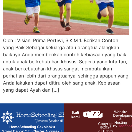
Oleh : Visiani Prima Pertiwi, S.K.M 1. Berikan Contoh
yang Baik Sebagai keluarga atau orangtua alangkah
baiknya Anda memberikan contoh kebiasaan yang baik
untuk anak berkebutuhan khusus. Seperti yang kita tau,
anak berkebutuhan khusus sangat membutuhkan
perhatian lebih dari orangtuanya, sehingga apapun yang
Anda lakukan dapat ditiru oleh sang anak. Kebiasaan
yang dapat Ayah dan […]
Website
Ikuti
Developme
kami
&
Hosting
Copyright
by
Technos
HomeSchooling Sekolahku
©2024
all rights
Grand Depok City Cluster Anggrek II