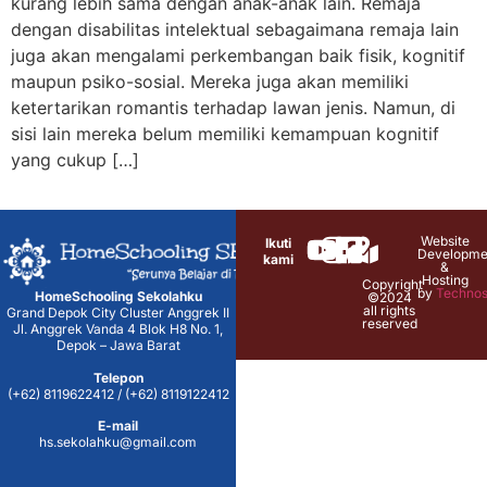
kurang lebih sama dengan anak-anak lain. Remaja
dengan disabilitas intelektual sebagaimana remaja lain
juga akan mengalami perkembangan baik fisik, kognitif
maupun psiko-sosial. Mereka juga akan memiliki
ketertarikan romantis terhadap lawan jenis. Namun, di
sisi lain mereka belum memiliki kemampuan kognitif
yang cukup […]
Website
Ikuti
Developme
kami
&
Hosting
Copyright
by
Technos
HomeSchooling Sekolahku
©2024
all rights
Grand Depok City Cluster Anggrek II
reserved
Jl. Anggrek Vanda 4 Blok H8 No. 1,
Depok – Jawa Barat
Telepon
(+62) 8119622412 / (+62) 8119122412
E-mail
hs.sekolahku@gmail.com