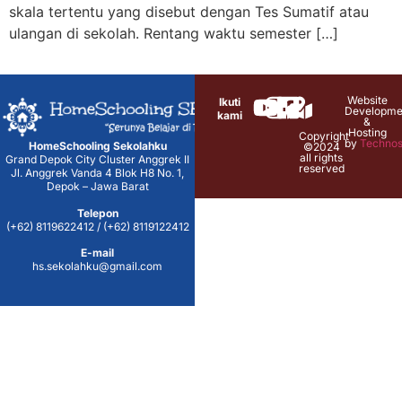
skala tertentu yang disebut dengan Tes Sumatif atau
ulangan di sekolah. Rentang waktu semester […]
Website
Ikuti
Developme
kami
&
Hosting
Copyright
by
Technos
HomeSchooling Sekolahku
©2024
all rights
Grand Depok City Cluster Anggrek II
reserved
Jl. Anggrek Vanda 4 Blok H8 No. 1,
Depok – Jawa Barat
Telepon
(+62) 8119622412 / (+62) 8119122412
E-mail
hs.sekolahku@gmail.com