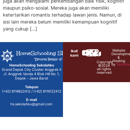
juga akan mengalami perkembangan baik fisik, kognitif
maupun psiko-sosial. Mereka juga akan memiliki
ketertarikan romantis terhadap lawan jenis. Namun, di
sisi lain mereka belum memiliki kemampuan kognitif
yang cukup […]
Website
Ikuti
Developme
kami
&
Hosting
Copyright
by
Technos
HomeSchooling Sekolahku
©2024
all rights
Grand Depok City Cluster Anggrek II
reserved
Jl. Anggrek Vanda 4 Blok H8 No. 1,
Depok – Jawa Barat
Telepon
(+62) 8119622412 / (+62) 8119122412
E-mail
hs.sekolahku@gmail.com