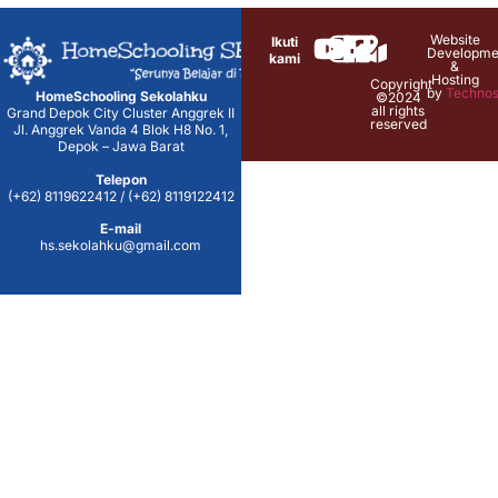
Website
Ikuti
Developme
kami
&
Hosting
Copyright
by
Technos
HomeSchooling Sekolahku
©2024
all rights
Grand Depok City Cluster Anggrek II
reserved
Jl. Anggrek Vanda 4 Blok H8 No. 1,
Depok – Jawa Barat
Telepon
(+62) 8119622412 / (+62) 8119122412
E-mail
hs.sekolahku@gmail.com