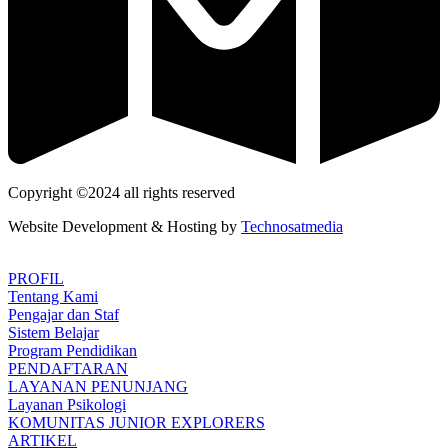
Copyright ©2024 all rights reserved
Website Development & Hosting by
Technosatmedia
PROFIL
Tentang Kami
Pengajar dan Staf
Sistem Belajar
Program Pendidikan
PENDAFTARAN
LAYANAN PENUNJANG
Layanan Psikologi
KOMUNITAS JUNIOR EXPLORERS
ARTIKEL