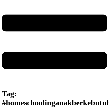
Tag:
#homeschoolinganakberkebutu