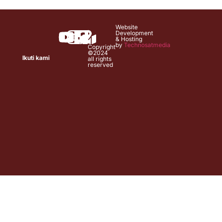
Website
Development
& Hosting
by
Technosatmedia
Copyright
©2024
Ikuti kami
all rights
reserved