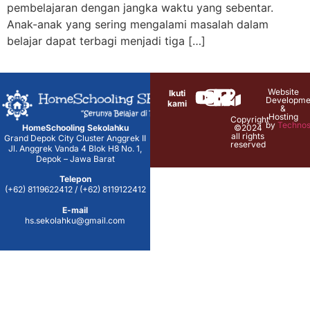
pembelajaran dengan jangka waktu yang sebentar.
Anak-anak yang sering mengalami masalah dalam
belajar dapat terbagi menjadi tiga […]
Website
Ikuti
Developme
kami
&
Hosting
Copyright
by
Technos
HomeSchooling Sekolahku
©2024
all rights
Grand Depok City Cluster Anggrek II
reserved
Jl. Anggrek Vanda 4 Blok H8 No. 1,
Depok – Jawa Barat
Telepon
(+62) 8119622412 / (+62) 8119122412
E-mail
hs.sekolahku@gmail.com