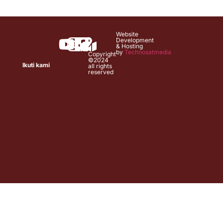
Website
Development
& Hosting
by
Technosatmedia
Copyright
©2024
Ikuti kami
all rights
reserved