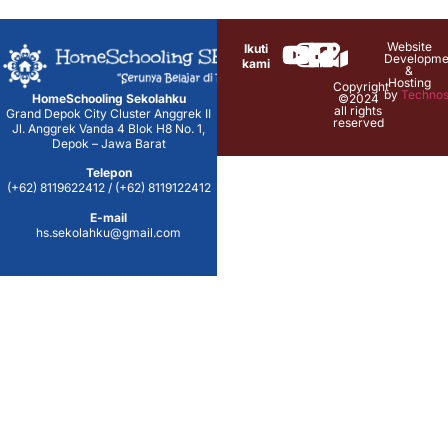
Website
Ikuti
Developme
kami
&
Hosting
Copyright
by
Technos
HomeSchooling Sekolahku
©2024
all rights
Grand Depok City Cluster Anggrek II
reserved
Jl. Anggrek Vanda 4 Blok H8 No. 1,
Depok – Jawa Barat
Telepon
(+62) 8119622412 / (+62) 8119122412
E-mail
hs.sekolahku@gmail.com